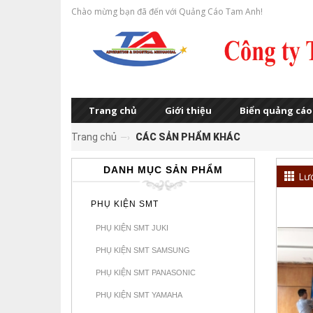
Chào mừng bạn đã đến với Quảng Cáo Tam Anh!
Trang chủ
Giới thiệu
Biển quảng cáo
Trang chủ
CÁC SẢN PHẨM KHÁC
—›
DANH MỤC SẢN PHẨM
Lư
PHỤ KIỆN SMT
PHỤ KIỆN SMT JUKI
PHỤ KIỆN SMT SAMSUNG
PHỤ KIỆN SMT PANASONIC
PHỤ KIỆN SMT YAMAHA