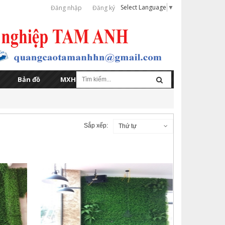
Select Language
▼
Đăng nhập
Đăng ký
Bản đồ
MXH
Sắp xếp:
Thứ tự