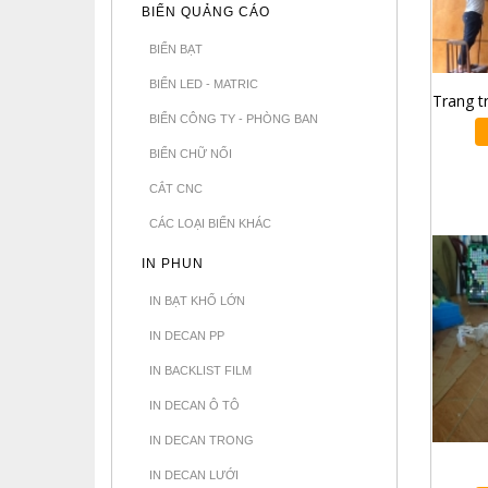
BIỂN QUẢNG CÁO
BIỂN BẠT
BIỂN LED - MATRIC
BIỂN CÔNG TY - PHÒNG BAN
BIỂN CHỮ NỔI
CẮT CNC
CÁC LOẠI BIỂN KHÁC
IN PHUN
IN BẠT KHỔ LỚN
IN DECAN PP
IN BACKLIST FILM
IN DECAN Ô TÔ
IN DECAN TRONG
IN DECAN LƯỚI