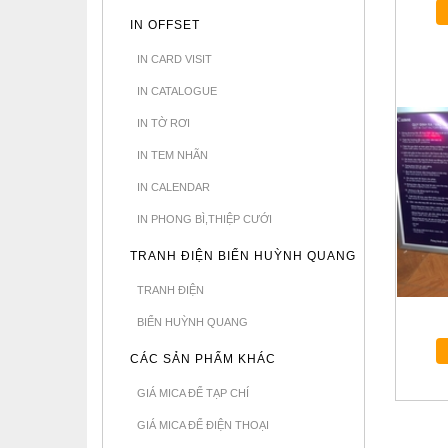
IN OFFSET
IN CARD VISIT
IN CATALOGUE
IN TỜ RƠI
IN TEM NHÃN
IN CALENDAR
IN PHONG BÌ,THIỆP CƯỚI
TRANH ĐIỆN BIỂN HUỲNH QUANG
TRANH ĐIỆN
BIỂN HUỲNH QUANG
CÁC SẢN PHẨM KHÁC
GIÁ MICA ĐỂ TẠP CHÍ
GIÁ MICA ĐỂ ĐIỆN THOẠI