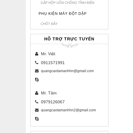
GẤP HỘP UỐN CHỐNG TĨNH ĐIỆN
PHỤ KIỆN MÁY ĐỘT DẬP
CHỐT ĐẨY
HỖ TRỢ TRỰC TUYẾN
Mr. Việt
0911571991
quangcaotamanhhn@gmail.com
Mr. Tâm
0979126067
quangcaotamanhhn2@gmail.com