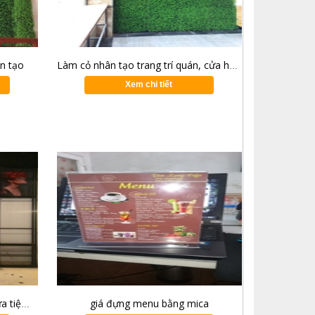
ân tạo
Làm cỏ nhân tạo trang trí quán, cửa hàng tại khu vực Mê Linh, Đông Anh, Sóc Sơn
Xem chi tiết
giá đựng menu bằng mica
Làm biển quảng cáo, trang trí cửa tiệm ( salon ) tóc - quảng cáo tam anh