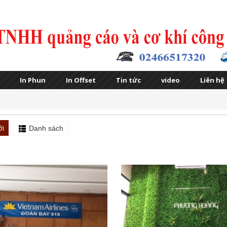
In Phun
In Offset
Tin tức
video
Liên hệ
ới
Danh sách