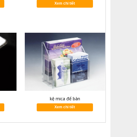
Xem chi tiết
kệ mica để bàn
Xem chi tiết