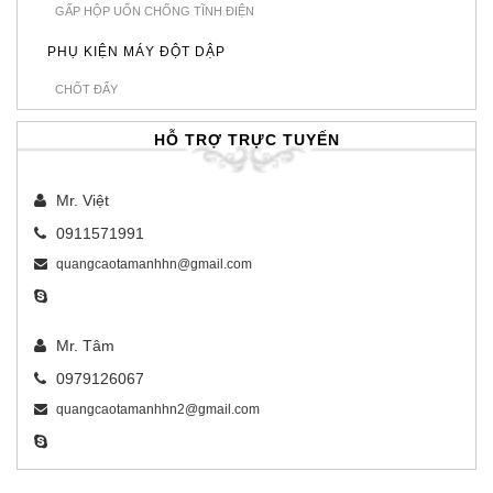
GẤP HỘP UỐN CHỐNG TĨNH ĐIỆN
PHỤ KIỆN MÁY ĐỘT DẬP
CHỐT ĐẨY
HỖ TRỢ TRỰC TUYẾN
Mr. Việt
0911571991
quangcaotamanhhn@gmail.com
Mr. Tâm
0979126067
quangcaotamanhhn2@gmail.com