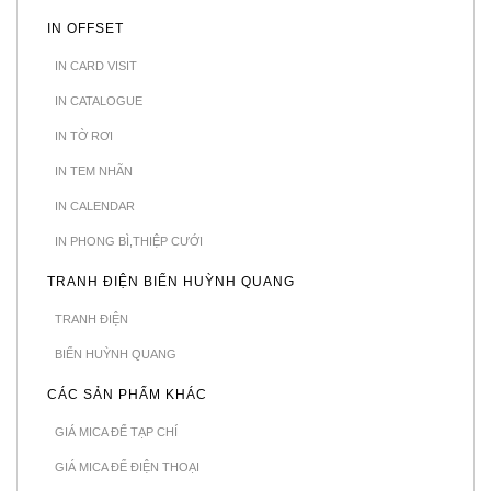
IN OFFSET
IN CARD VISIT
IN CATALOGUE
IN TỜ RƠI
IN TEM NHÃN
IN CALENDAR
IN PHONG BÌ,THIỆP CƯỚI
TRANH ĐIỆN BIỂN HUỲNH QUANG
TRANH ĐIỆN
BIỂN HUỲNH QUANG
CÁC SẢN PHẨM KHÁC
GIÁ MICA ĐỂ TẠP CHÍ
GIÁ MICA ĐỂ ĐIỆN THOẠI