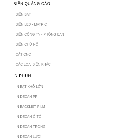
BIỂN QUẢNG CÁO
BIỂN BẠT
BIỂN LED - MATRIC
BIỂN CÔNG TY - PHÒNG BAN
BIỂN CHỮ NỔI
CẮT CNC
CÁC LOẠI BIỂN KHÁC
IN PHUN
IN BẠT KHỔ LỚN
IN DECAN PP
IN BACKLIST FILM
IN DECAN Ô TÔ
IN DECAN TRONG
IN DECAN LƯỚI