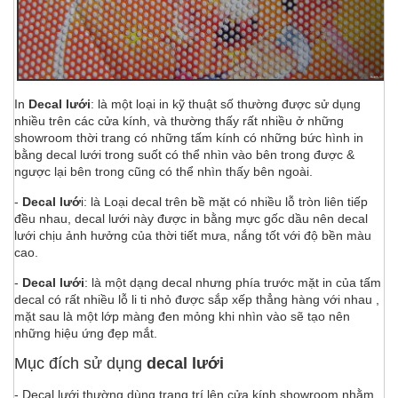
In
Decal lưới
: là một loại in kỹ thuật số thường được sử dụng
nhiều trên các cửa kính, và thường thấy rất nhiều ở những
showroom thời trang có những tấm kính có những bức hình in
bằng decal lưới trong suốt có thể nhìn vào bên trong được &
ngược lại bên trong cũng có thể nhìn thấy bên ngoài.
-
Decal lướ
i: là Loại decal trên bề mặt có nhiều lỗ tròn liên tiếp
đều nhau, decal lưới này được in bằng mực gốc dầu nên decal
lưới chịu ảnh hưởng của thời tiết mưa, nắng tốt với độ bền màu
cao.
-
Decal lưới
: là một dạng decal nhưng phía trước mặt in của tấm
decal có rất nhiều lỗ li ti nhỏ được sắp xếp thẳng hàng với nhau ,
mặt sau là một lớp màng đen mỏng khi nhìn vào sẽ tạo nên
những hiệu ứng đẹp mắt.
Mục đích sử dụng
decal lưới
- Decal lưới thường dùng trang trí lên cửa kính showroom nhằm