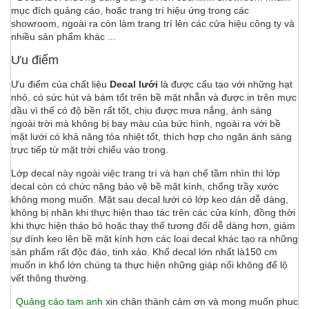
mục đích quảng cáo, hoặc trang trí hiệu ứng trong các
showroom, ngoài ra còn làm trang trí lên các cửa hiệu công ty và
nhiều sản phẩm khác ...
Ưu điểm
Ưu điểm của chất liệu
Decal lưới
là được cấu tạo với những hạt
nhỏ, có sức hút và bám tốt trên bề mặt nhẵn và được in trên mực
dầu vì thế có độ bền rất tốt, chịu được mưa nắng, ánh sáng
ngoài trời mà không bị bay màu của bức hình, ngoài ra với bề
mặt lưới có khả năng tỏa nhiệt tốt, thích hợp cho ngăn ánh sáng
trực tiếp từ mặt trời chiếu vào trong.
Lớp decal này ngoài việc trang trí và hạn chế tầm nhìn thì lớp
decal còn có chức năng bảo vệ bề mặt kính, chống trầy xước
không mong muốn. Mặt sau decal lưới có lớp keo dán dễ dàng,
không bị nhăn khi thực hiện thao tác trên các cửa kính, đồng thời
khi thực hiện tháo bỏ hoặc thay thế tương đối dễ dàng hơn, giảm
sự dính keo lên bề mặt kính hơn các loại decal khác tạo ra những
sản phẩm rất độc đáo, tinh xảo. Khổ decal lớn nhất là150 cm
muốn in khổ lớn chúng ta thực hiện những giáp nối không để lộ
vết thông thường.
Quảng cáo tam anh
xin chân thành cảm ơn và mong muốn phuc