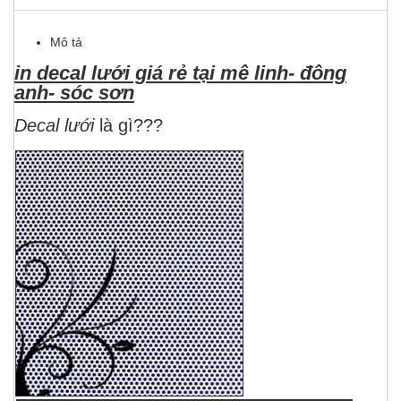
Mô tả
in decal lưới giá rẻ tại mê linh- đông
anh- sóc sơn
Decal lưới
là gì???