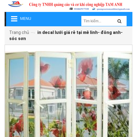
MENU
Trang chủ
in decal lưới giá rẻ tại mê linh- đông anh-
—›
sóc sơn