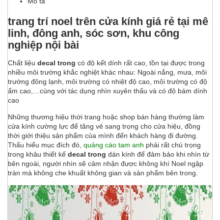
Mô tả
trang trí noel trên cửa kính
giá rẻ
tại mê
linh, đông anh, sóc sơn, khu công
nghiệp nội bài
Chất liệu
decal trong
có độ kết dính rất cao, tồn tại được trong
nhiều môi trường khắc nghiệt khác nhau: Ngoài nắng, mưa, môi
trường đông lạnh, môi trường có nhiệt độ cao, môi trường có độ
ẩm cao,…cùng với tác dụng nhìn xuyên thấu và có độ bám dính
cao
Những thương hiệu thời trang hoặc shop bán hàng thường làm
cửa kính cường lực để tăng vẻ sang trọng cho cửa hiệu, đồng
thời giới thiệu sản phẩm của mình đến khách hàng đi đường.
Thấu hiểu mục đích đó,
quảng cáo tam anh
phải rất chú trọng
trong khâu thiết kế
decal trong
dán kính để đảm bảo khi nhìn từ
bên ngoài, người nhìn sẽ cảm nhận được không khí Noel ngập
tràn mà không che khuất không gian và sản phẩm bên trong.